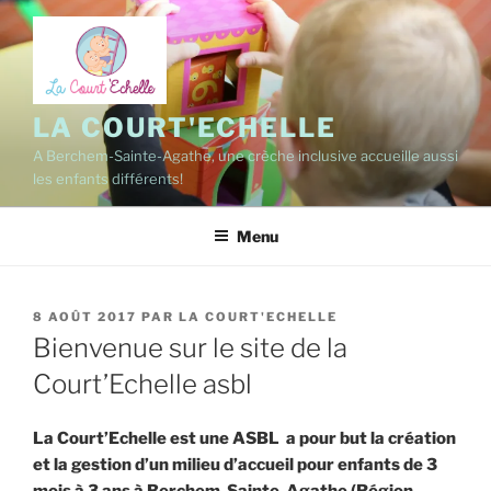
Aller
au
contenu
principal
LA COURT'ECHELLE
A Berchem-Sainte-Agathe, une crèche inclusive accueille aussi
les enfants différents!
Menu
PUBLIÉ
8 AOÛT 2017
PAR
LA COURT'ECHELLE
LE
Bienvenue sur le site de la
Court’Echelle asbl
La Court’Echelle est une ASBL a pour but la création
et la gestion d’un milieu d’accueil pour enfants de 3